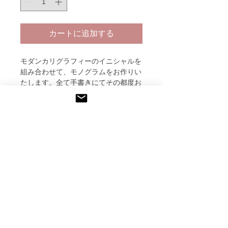
カートに追加する
モダンカリグラフィーのイニシャルを
組み合わせて、モノグラムをお作りい
たします。全て手書きにてその都度お
作りするため、最初のご提案まで7日
程度お時間いただきます。
返品についての特約に関する事項
スムーズに進めるために、ご注文時に
受注生産となりますので、破損してい
お好みの雰囲気（エレガント、シンプ
納期について
た場合以外はご返品はお受けできませ
ルなど）をご記載いただけると助かり
ん。何卒ご理解くださいますようお願
ます。
受注生産となりますので、オーダーい
い致します。
数点お書きして、メールにてお送りい
ただいてから約１ヶ月程度お時間を頂
たしますので、ご希望に沿うデザイン
戴します。
最新情報をメールで受取りたい方は、以下にメールアドレ
がございましたら、制作に移ります。
スを入力してくだい。
ご提案後、２回までは修正可能です。
エンボススタンプのデザインは取り外