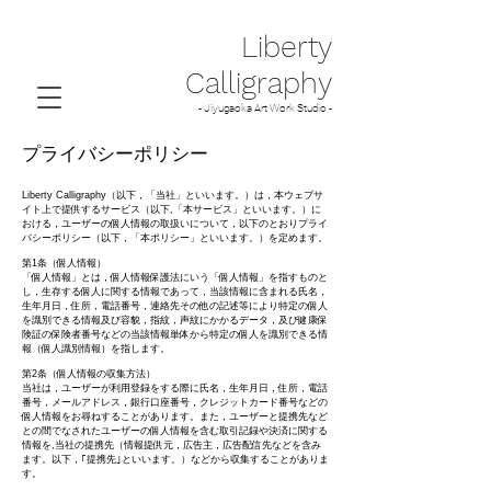
Liberty
Calligraphy
- Jiyugaoka Art Work Studio -
プライバシーポリシー
Liberty Calligraphy（以下，「当社」といいます。）は，本ウェブサ
イト上で提供するサービス（以下,「本サービス」といいます。）に
おける，ユーザーの個人情報の取扱いについて，以下のとおりプライ
バシーポリシー（以下，「本ポリシー」といいます。）を定めます。
第1条（個人情報）
「個人情報」とは，個人情報保護法にいう「個人情報」を指すものと
し，生存する個人に関する情報であって，当該情報に含まれる氏名，
生年月日，住所，電話番号，連絡先その他の記述等により特定の個人
を識別できる情報及び容貌，指紋，声紋にかかるデータ，及び健康保
険証の保険者番号などの当該情報単体から特定の個人を識別できる情
報（個人識別情報）を指します。
第2条（個人情報の収集方法）
当社は，ユーザーが利用登録をする際に氏名，生年月日，住所，電話
番号，メールアドレス，銀行口座番号，クレジットカード番号などの
個人情報をお尋ねすることがあります。また，ユーザーと提携先など
との間でなされたユーザーの個人情報を含む取引記録や決済に関する
情報を,当社の提携先（情報提供元，広告主，広告配信先などを含み
ます。以下，｢提携先｣といいます。）などから収集することがありま
す。