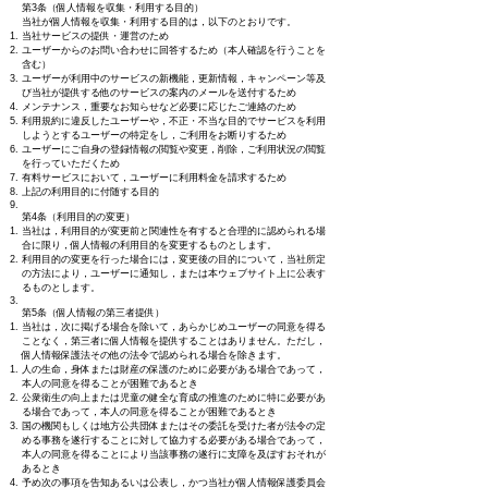
第3条（個人情報を収集・利用する目的）
当社が個人情報を収集・利用する目的は，以下のとおりです。
当社サービスの提供・運営のため
ユーザーからのお問い合わせに回答するため（本人確認を行うことを
含む）
ユーザーが利用中のサービスの新機能，更新情報，キャンペーン等及
び当社が提供する他のサービスの案内のメールを送付するため
メンテナンス，重要なお知らせなど必要に応じたご連絡のため
利用規約に違反したユーザーや，不正・不当な目的でサービスを利用
しようとするユーザーの特定をし，ご利用をお断りするため
ユーザーにご自身の登録情報の閲覧や変更，削除，ご利用状況の閲覧
を行っていただくため
有料サービスにおいて，ユーザーに利用料金を請求するため
上記の利用目的に付随する目的
第4条（利用目的の変更）
当社は，利用目的が変更前と関連性を有すると合理的に認められる場
合に限り，個人情報の利用目的を変更するものとします。
利用目的の変更を行った場合には，変更後の目的について，当社所定
の方法により，ユーザーに通知し，または本ウェブサイト上に公表す
るものとします。
第5条（個人情報の第三者提供）
当社は，次に掲げる場合を除いて，あらかじめユーザーの同意を得る
ことなく，第三者に個人情報を提供することはありません。ただし，
個人情報保護法その他の法令で認められる場合を除きます。
人の生命，身体または財産の保護のために必要がある場合であって，
本人の同意を得ることが困難であるとき
公衆衛生の向上または児童の健全な育成の推進のために特に必要があ
る場合であって，本人の同意を得ることが困難であるとき
国の機関もしくは地方公共団体またはその委託を受けた者が法令の定
める事務を遂行することに対して協力する必要がある場合であって，
本人の同意を得ることにより当該事務の遂行に支障を及ぼすおそれが
あるとき
予め次の事項を告知あるいは公表し，かつ当社が個人情報保護委員会