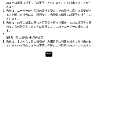
加または削除（以下，「訂正等」といいます。）を請求することがで
きます。
当社は，ユーザーから前項の請求を受けてその請求に応じる必要があ
ると判断した場合には，遅滞なく，当該個人情報の訂正等を行うもの
とします。
当社は，前項の規定に基づき訂正等を行った場合，または訂正等を行
わない旨の決定をしたときは遅滞なく，これをユーザーに通知しま
す。
第8条（個人情報の利用停止等）
当社は，本人から，個人情報が，利用目的の範囲を超えて取り扱われ
ているという理由，または不正の手段により取得されたものであると
いう理由により，その利用の停止または消去（以下，「利用停止等」
といいます。）を求められた場合には，遅滞なく必要な調査を行いま
す。
前項の調査結果に基づき，その請求に応じる必要があると判断した場
合には，遅滞なく，当該個人情報の利用停止等を行います。
当社は，前項の規定に基づき利用停止等を行った場合，または利用停
止等を行わない旨の決定をしたときは，遅滞なく，これをユーザーに
通知します。
前2項にかかわらず，利用停止等に多額の費用を有する場合その他利
用停止等を行うことが困難な場合であって，ユーザーの権利利益を保
護するために必要なこれに代わるべき措置をとれる場合は，この代替
策を講じるものとします。
第9条（プライバシーポリシーの変更）
本ポリシーの内容は，法令その他本ポリシーに別段の定めのある事項
を除いて，ユーザーに通知することなく，変更することができるもの
とします。
当社が別途定める場合を除いて，変更後のプライバシーポリシーは，
本ウェブサイトに掲載したときから効力を生じるものとします。
第10条（お問い合わせ窓口）
本ポリシーに関するお問い合わせは，下記の窓口までお願いいたしま
す。
社名：Liberty Calligraphy