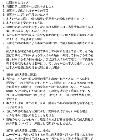
に届出をしたとき
利用目的に第三者への提供を含むこと
第三者に提供されるデータの項目
第三者への提供の手段または方法
本人の求めに応じて個人情報の第三者への提供を停止すること
本人の求めを受け付ける方法
前項の定めにかかわらず，次に掲げる場合には，当該情報の提供先は
第三者に該当しないものとします。
当社が利用目的の達成に必要な範囲内において個人情報の取扱いの全
部または一部を委託する場合
合併その他の事由による事業の承継に伴って個人情報が提供される場
合
個人情報を特定の者との間で共同して利用する場合であって，その旨
並びに共同して利用される個人情報の項目，共同して利用する者の範
囲，利用する者の利用目的および当該個人情報の管理について責任を
有する者の氏名または名称について，あらかじめ本人に通知し，また
は本人が容易に知り得る状態に置いた場合
第6条（個人情報の開示）
当社は，本人から個人情報の開示を求められたときは，本人に対し，
遅滞なくこれを開示します。ただし，開示することにより次のいずれ
かに該当する場合は，その全部または一部を開示しないこともあり，
開示しない決定をした場合には，その旨を遅滞なく通知します。な
お，個人情報の開示に際しては，1件あたり1，000円の手数料を申し
受けます。
本人または第三者の生命，身体，財産その他の権利利益を害するおそ
れがある場合
当社の業務の適正な実施に著しい支障を及ぼすおそれがある場合
その他法令に違反することとなる場合
前項の定めにかかわらず，履歴情報および特性情報などの個人情報以
外の情報については，原則として開示いたしません。
第7条（個人情報の訂正および削除）
ユーザーは，当社の保有する自己の個人情報が誤った情報である場合
には，当社が定める手続きにより，当社に対して個人情報の訂正，追