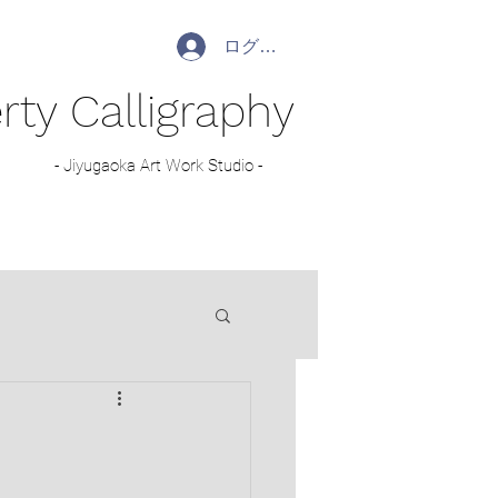
ログイン
rty Calligraphy
- Jiyugaoka Art Work Studio -