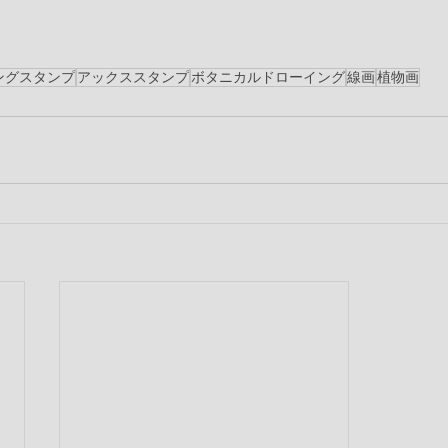
ングスタンプ
アックススタンプ
ボタニカルドローイング
線画
植物画