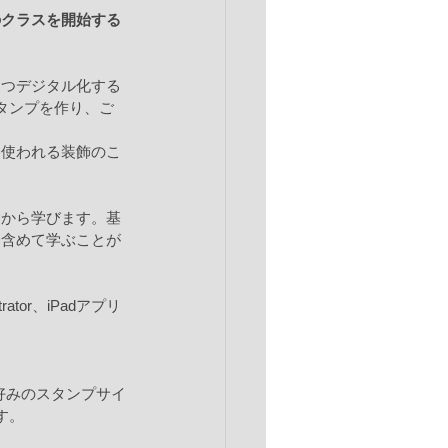
のクラスを開始する
つつデジタル化する
タンプを作り、ご
に使われる装飾のこ
礎から学びます。基
も含めて学ぶことが
tor、iPadアプリ
でお好みのスタンプサイ
す。