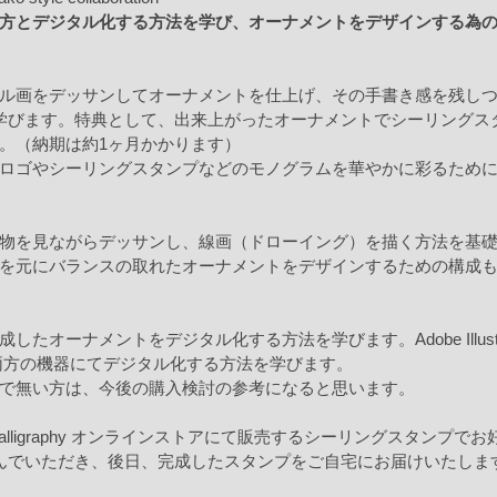
方とデジタル化する方法を学び、オーナメントをデザインする為
ル画をデッサンしてオーナメントを仕上げ、その手書き感を残し
学びます。特典として、出来上がったオーナメントでシーリングス
。（納期は約1ヶ月かかります）
ロゴやシーリングスタンプなどのモノグラムを華やかに彩るため
物を見ながらデッサンし、線画（ドローイング）を描く方法を基
を元にバランスの取れたオーナメントをデザインするための構成
したオーナメントをデジタル化する方法を学びます。Adobe Illustra
使い、両方の機器にてデジタル化する方法を学びます。
で無い方は、今後の購入検討の参考になると思います。
y Calligraphy オンラインストアにて販売するシーリングスタンプ
んでいただき、後日、完成したスタンプをご自宅にお届けいたしま