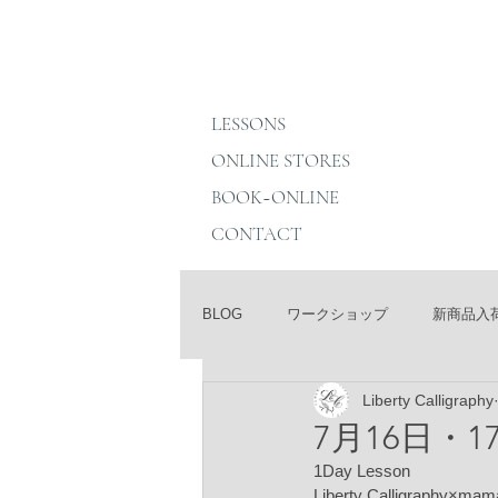
LESSONS
ONLINE STORES
BOOK~ONLINE
CONTACT
BLOG
ワークショップ
新商品入
Liberty Calligraphy
7月16日・17日
1Day Lesson
Liberty Calligraphy×mama