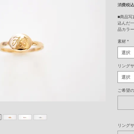
消費税
■商品写
込んだ
品カラ
素材
*
ベーシ
くり馴
選択
ングは
やすい
リングサ
モノグ
をオリ
選択
す。
ご希望
［サイ
リング幅
トップ部分
【お引
彫刻デザ
リング
約２～３