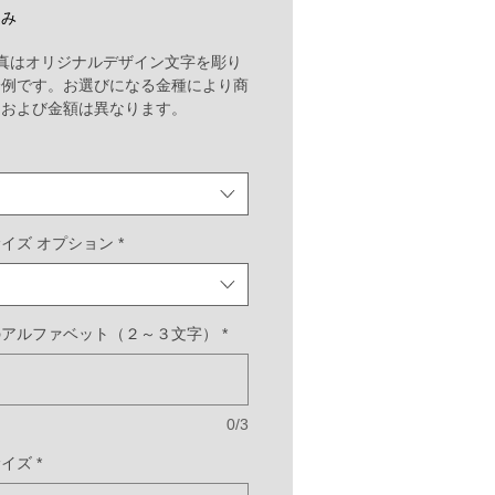
ー
込み
ル
真はオリジナルデザイン文字を彫り
価
一例です。お選びになる金種により商
格
ーおよび金額は異なります。
ックなオーバル型は、どの指にもしっ
染みます。シンプルな形に仕上げたリ
、お手持ちのリングとの重ね付けもし
デザインです。
イズ オプション
*
ラム部分は、ご希望のアルファベット
ジナルでアレンジして彫刻いたしま
のアルファベット（２～３文字）
*
ズ詳細］
:約2mm
:約9mm×7mm t1.4mm
0/3
渡し期間】
イン決定まで約２週間＋制作期間:
サイズ
*
週間(合計 約１ヶ月)