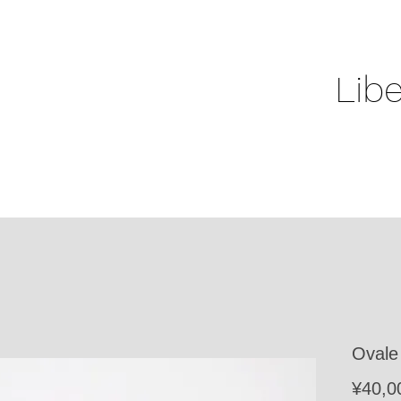
Libe
Ovale
¥40,0