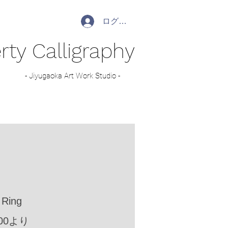
ログイン
rty Calligraphy
- Jiyugaoka Art Work Studio -
 Ring
セ
00
より