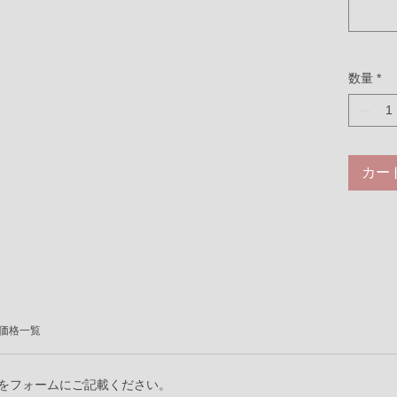
【16号
一律2,
【1号~
一律2,
数量
*
カー
価格一覧
をフォームにご記載ください。