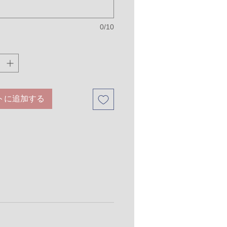
以上の場合】
000円追加料金を頂戴いたします
5.5号の場合】
0/10
000円割引いたします
トに追加する