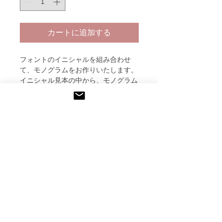
カートに追加する
フォントのイニシャルを組み合わせ
て、モノグラムをお作りいたします。
イニシャル見本の中から、モノグラム
（2文字）またはイニシャルをお選び
ください。
返品についての特約に関する事項
※フォントはお選びいただくことはで
きません
受注生産となりますので、破損してい
納期について
た場合以外はご返品はお受けできませ
エンボススタンプのデザインは取り外
ん。何卒ご理解くださいますようお願
しができます。
受注生産となりますので、オーダーい
い致します。
エンボッサー（ハンドル）を１つ持っ
ただいてから約１ヶ月程度お時間を頂
ておけば、インサート（デザイン部
戴します。
最新情報をメールで受取りたい方は、以下にメールアドレ
分）を交換するだけで複数のデザイン
スを入力してくだい。
を利用することができます。
・オプション・