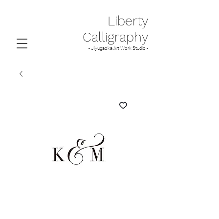
Liberty
Calligraphy
- Jiyugaoka Art Work Studio -