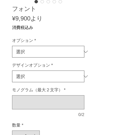
フォント
セ
¥9,900
より
ー
消費税込み
ル
価
オプション
*
格
デザインオプション
*
モノグラム（最大２文字）
*
0/2
数量
*